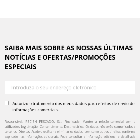
SAIBA MAIS SOBRE AS NOSSAS ÚLTIMAS
NOTÍCIAS E OFERTAS/PROMOÇÕES
ESPECIAIS
Autorizo o tratamento dos meus dados para efeitos de envio de
informações comerciais.
Responsável: RECIEN PESCADO, SL.; Finalidade: Manter a relação comercial com o
utilizador; Legitimação: Consentimento; Destinatários: Os dados não serão comunicados a
terceiros; Direitos: Aceder, retificar e eliminar os dados, bem como outros direitos, conforme
explicado nas informações adicionais. Pode consultar a informação adicional e detalhada