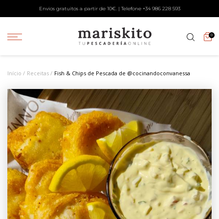
Envios gratuitos a partir de 10€. | Telefone +34
986 228 593
0
Início
Receitas
Fish & Chips de Pescada de @cocinandoconvanessa