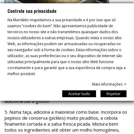
Controle sua privacidade
Na Mariskito respeitamos a sua privacidade e é por isso que só
usamos “cookies do bem”. Não apresentamos publicidade de
terceiros no nosso site e não transmitimos quaisquer dados dos
nossos utilizadores a outras empresas. Quando visita o nosso sítio
Web, as informações podem ser armazenadas ou recuperadas no
seu navegador sob a forma de cookies. Estas informações sobre o
4.
Frita as batatas em óleo quente abundante até estarem
utilizador, as suas preferências ou o seu dispositivo de Internet são
douradas por fora e tenras por dentro. Para um resultado
utilizadas principalmente para que o nosso sítio Web funcione
espetacular, podes fazer uma fritura dupla:
corretamente e para garantir que a sua experiência de compra seja a
melhor possível.
Primeira fritura a temperatura média para as cozinhar
por dentro
Mais informações
Segunda fritura a temperatura alta para as dourar e
Aceitar tudo
Rejeitar
deixar crocantes Retira-as para papel absorvente e
adiciona sal a gosto.
5.
Numa taça, adiciona a maionese como base. Incorpora os
pepinos de conserva (pickles) muito picaditos, a cebola
finamente cortada e a salsa fresca picada. Mistura bem
todos os ingredientes até obter um molho homogéneo,