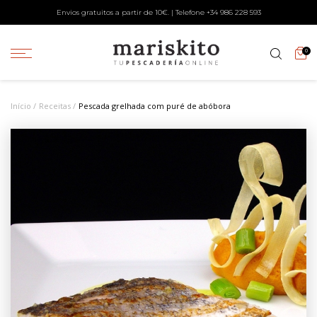
Envios gratuitos a partir de 10€. | Telefone +34
986 228 593
0
Início
Receitas
Pescada grelhada com puré de abóbora