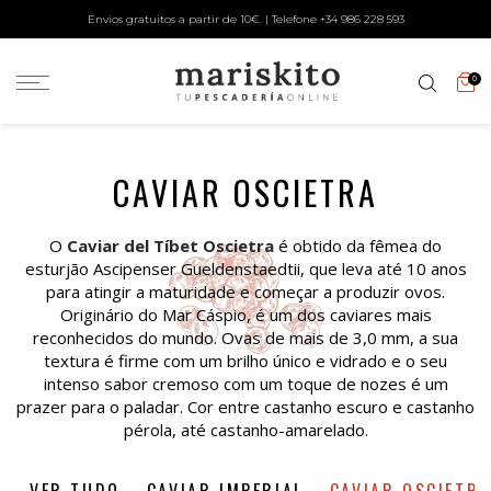
Envios gratuitos a partir de 10€. | Telefone +34
986 228 593
0
CAVIAR OSCIETRA
O
Caviar del Tíbet Oscietra
é obtido da fêmea do
esturjão Ascipenser Gueldenstaedtii, que leva até 10 anos
para atingir a maturidade e começar a produzir ovos.
Originário do Mar Cáspio, é um dos caviares mais
reconhecidos do mundo. Ovas de mais de 3,0 mm, a sua
textura é firme com um brilho único e vidrado e o seu
intenso sabor cremoso com um toque de nozes é um
prazer para o paladar. Cor entre castanho escuro e castanho
pérola, até castanho-amarelado.