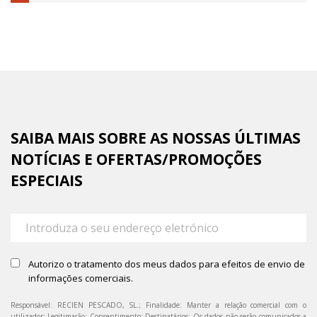
6.25%
completed
SAIBA MAIS SOBRE AS NOSSAS ÚLTIMAS
NOTÍCIAS E OFERTAS/PROMOÇÕES
ESPECIAIS
Autorizo o tratamento dos meus dados para efeitos de envio de
informações comerciais.
Responsável: RECIEN PESCADO, SL.; Finalidade: Manter a relação comercial com o
utilizador; Legitimação: Consentimento; Destinatários: Os dados não serão comunicados a