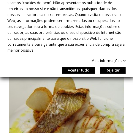
descansar ou pode ser servido com a guarnição da marinada.
usamos “cookies do bem”. Não apresentamos publicidade de
terceiros no nosso site e não transmitimos quaisquer dados dos
nossos utilizadores a outras empresas. Quando visita o nosso sítio
Web, as informações podem ser armazenadas ou recuperadas no
seu navegador sob a forma de cookies. Estas informações sobre o
utilizador, as suas preferências ou o seu dispositivo de Internet são
utilizadas principalmente para que o nosso sítio Web funcione
RECEITAS
corretamente e para garantir que a sua experiência de compra seja a
melhor possível.
Mais informações
Aceitar tudo
Rejeitar