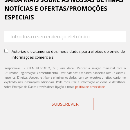
NOTÍCIAS E OFERTAS/PROMOÇÕES
ESPECIAIS
Autorizo o tratamento dos meus dados para efeitos de envio de
informações comerciais.
Responsável: RECIEN PESCADO, SL.; Finalidade: Manter a relação comercial com o
utilizador; Legitimação: Consentimento; Destinatários: Os dados não serão comunicados a
terceiros; Direitos: Aceder, retificar e eliminar os dados, bem como outros direitos, conforme
explicado nas informações adicionais. Pode consultar a informação adicional e detalhada
sobre Proteção de Dados através desta ligação a nossa
política de privacidade
SUBSCREVER