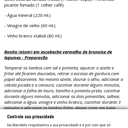
picante fumado (1 colher café)
- Água mineral (220 ml.)
- Vinagre de vinho (60 ml.)
- Vinho branco xtakoli (80 ml.)
Bonito (atum) em escabeche vermelho de brunoise de
legumes - Preparação
Temperar os lombos com sal e pimenta, aquecer o azeite e
fritar até ficarem dourados, retirar o excesso de gordura com
papel absorvente. No mesmo azeite, dourar o alho, adicionar a
cebola picada e a cenoura, cozinhar durante alguns minutos,
adicionar a folha de louro, tomilho e pimenta preta, cozinhar
durante alguns minutos, adicionar os dois pimentões, saltear,
adicionar a água, vinagre e vinho branco, cozinhar durante 3
minutos e adicionar os lombos fritos, deixar cozer em lume
brando durante cerca de 5 minutos. Cozinhar durante 3
Controle sua privacidade
minutos e adicionar os lombos fritos, cozinhar em lume
brando durante cerca de 5 minutos. Pode ser deixado para
Na Mariskito respeitamos a sua privacidade e é por isso que só