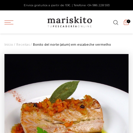
Envios gratuitos a partir de 10€. | Telefone +34
986 228 593
0
Início
Receitas
Bonito del norte (atum) em escabeche vermelho