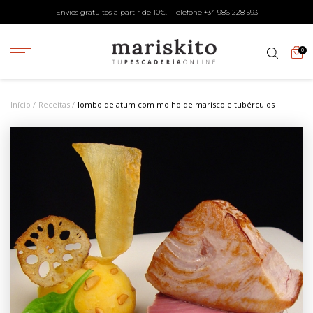
Envios gratuitos a partir de 10€. | Telefone +34
986 228 593
0
Início
Receitas
lombo de atum com molho de marisco e tubérculos