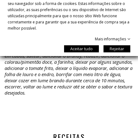
- Louro (1 folha)
seu navegador sob a forma de cookies. Estas informações sobre o
utilizador, as suas preferências ou o seu dispositivo de Internet são
- Endro fresco (1 raminho)
utilizadas principalmente para que o nosso sítio Web funcione
corretamente e para garantir que a sua experiência de compra seja a
- Sal
melhor possível.
Saltear os camarões/gambas no azeite, retirar quando
Mais informações
estiverem dourados, adicionar a cebola finamente picada,
Aceitar tudo
Rejeitar
dourar e adicionar o alho cortado ao meio e a cebola cortada
em cubos, saltear, adicionar o brandy, reduzir, adicionar o
colorau/pimentão doce, a farinha, deixar por alguns segundos,
adicionar o tomate frito, deixar o líquido evaporar, adicionar a
folha de louro e o endro, borrifar com meio litro de água,
deixar cozer em lume brando durante cerca de 10 minutos,
escorrer, voltar ao lume e reduzir até se obter o sabor e textura
desejados.
RECEITAS