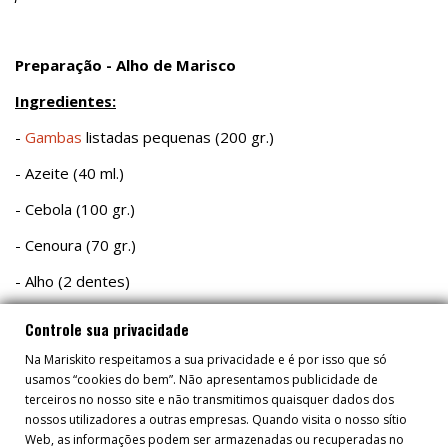
Preparação - Alho de Marisco
Ingredientes:
-
Gambas
listadas pequenas (200 gr.)
- Azeite (40 ml.)
- Cebola (100 gr.)
- Cenoura (70 gr.)
- Alho (2 dentes)
- Brandy (20 ml.)
Controle sua privacidade
- Tomate frito (35 gr.)
Na Mariskito respeitamos a sua privacidade e é por isso que só
usamos “cookies do bem”. Não apresentamos publicidade de
- Pimentão doce (5 gr.)
terceiros no nosso site e não transmitimos quaisquer dados dos
nossos utilizadores a outras empresas. Quando visita o nosso sítio
- Farinha (12 gr.)
Web, as informações podem ser armazenadas ou recuperadas no