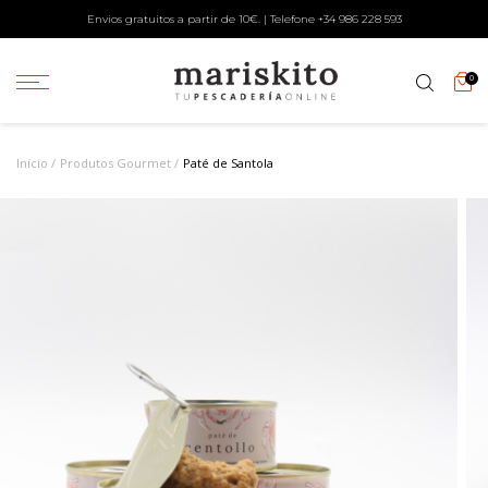
Envios gratuitos a partir de 10€. | Telefone +34
986 228 593
0
Início
Produtos Gourmet
Paté de Santola