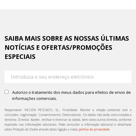
SAIBA MAIS SOBRE AS NOSSAS ÚLTIMAS
NOTÍCIAS E OFERTAS/PROMOÇÕES
ESPECIAIS
Autorizo o tratamento dos meus dados para efeitos de envio de
informações comerciais.
Responsável: RECIEN PESCADO, SL.; Finalidade: Manter a relação comercial com o
utilizador; Legitimação: Consentimento; Destinatários: Os dados não serão comunicados a
terceiros; Direitos: Aceder, retificar e eliminar os dados, bem como outros direitos, conforme
explicado nas informações adicionais. Pode consultar a informação adicional e detalhada
sobre Proteção de Dados através desta ligação a nossa
política de privacidade