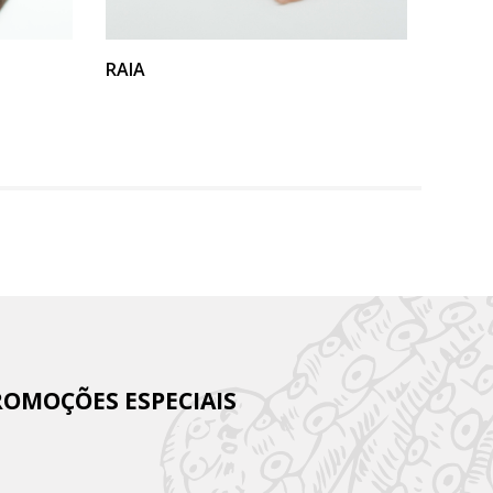
VER PRODUTO
RAIA
LOMB
ROMOÇÕES ESPECIAIS