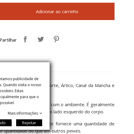
Adicionar ao carrinho
Partilhar
entamos publicidade de
o Atlântico, Mar do Norte, Ártico, Canal da Mancha e
s. Quando visita o nosso
ookies. Estas
incipalmente para que o
possível.
as sem escamas. Combina com o ambiente. É geralmente
pequenos e localizados no lado esquerdo do corpo.
Mais informações
tudo
Rejeitar
cimento. Nutricionalmente fornece uma quantidade de
ior quantidade do que em outros peixes.