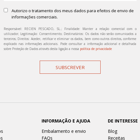
Autorizo o tratamento dos meus dados para efeitos de envio de
informações comerciais.
Responsável: RECIEN PESCADO, SL.; Finalidade: Manter a relação comercial com o
utilizador; Legitimação: Consentimento; Destinatários: Os dados não serão comunicados a
terceiros; Direitos: Aceder, retificar e eliminar os dados, bem como outros direitos, conforme
explicado nas informações adicionais. Pode consultar a informação adicional e detalhada
sobre Proteção de Dados através desta ligação a nossa
política de privacidade
SUBSCREVER
INFORMAÇÃO E AJUDA
DE INTERESSE
os
Embalamento e envio
Blog
os
FAQs
Receitas