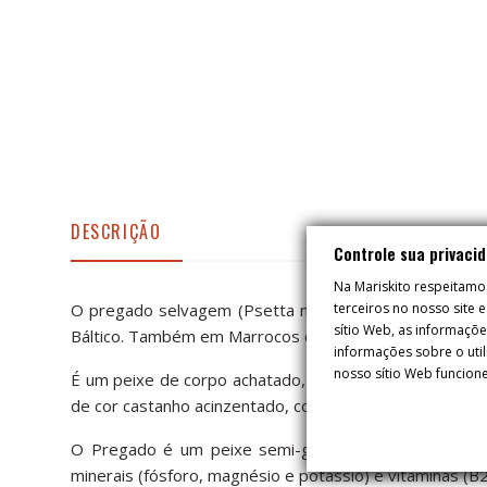
DESCRIÇÃO
Controle sua privaci
Na Mariskito respeitamo
O pregado selvagem (Psetta maxima) pode ser pescado
terceiros no nosso site
sítio Web, as informaçõ
Báltico. Também em Marrocos e no Mar Mediterrâneo.
informações sobre o util
nosso sítio Web funcione
É um peixe de corpo achatado, em forma de diamante,
de cor castanho acinzentado, com numerosas manchas, 
O Pregado é um peixe semi-gordo de fácil digestão,
minerais (fósforo, magnésio e potássio) e vitaminas (B