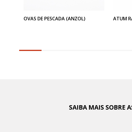
VER PRODUTO
OVAS DE PESCADA (ANZOL)
ATUM R
6.25%
completed
SAIBA MAIS SOBRE 