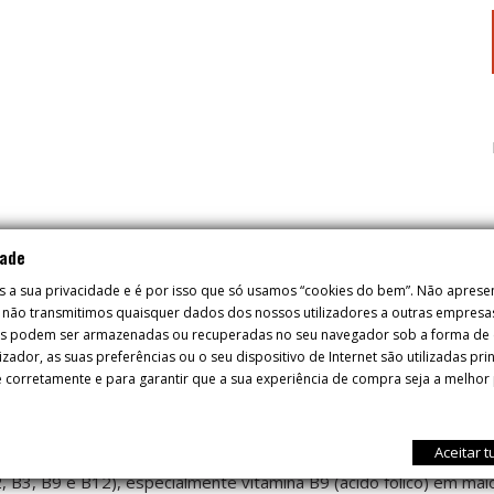
dade
s a sua privacidade e é por isso que só usamos “cookies do bem”. Não apres
 em águas rasas (de 1 a 2 metros a 100 metros) nas costas d
 e não transmitimos quaisquer dados dos nossos utilizadores a outras empresa
es podem ser armazenadas ou recuperadas no seu navegador sob a forma de c
izador, as suas preferências ou o seu dispositivo de Internet são utilizadas pr
 corretamente e para garantir que a sua experiência de compra seja a melhor 
 assimétrico e quase circular. É coberto com caroços duros, m
barriga esbranquiçada e boca grande. Os seus olhos são muito 
Aceitar 
 recomendado para distúrbios digestivos e dietas de emagre
2, B3, B9 e B12), especialmente vitamina B9 (ácido fólico) em ma