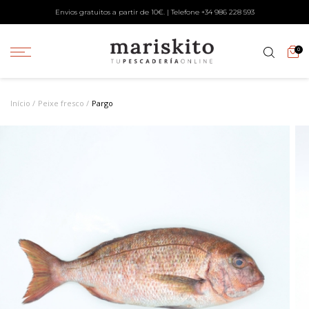
Envios gratuitos a partir de 10€. | Telefone +34
986 228 593
0
Início
Peixe fresco
Pargo