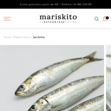
Envios gratuitos a partir de 10€. | Telefone +34
986 228 593
0
Início
Peixe fresco
Sardinha