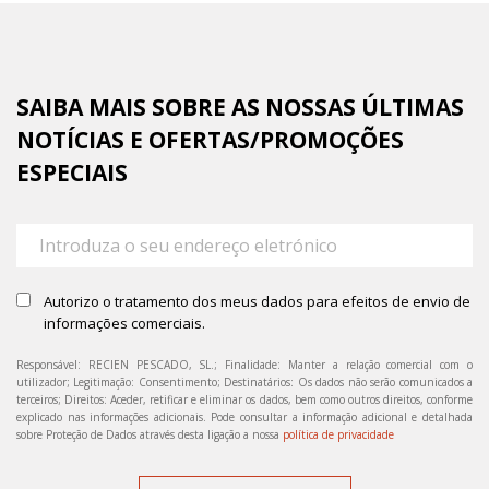
SAIBA MAIS SOBRE AS NOSSAS ÚLTIMAS
NOTÍCIAS E OFERTAS/PROMOÇÕES
ESPECIAIS
Autorizo o tratamento dos meus dados para efeitos de envio de
informações comerciais.
Responsável: RECIEN PESCADO, SL.; Finalidade: Manter a relação comercial com o
utilizador; Legitimação: Consentimento; Destinatários: Os dados não serão comunicados a
terceiros; Direitos: Aceder, retificar e eliminar os dados, bem como outros direitos, conforme
explicado nas informações adicionais. Pode consultar a informação adicional e detalhada
sobre Proteção de Dados através desta ligação a nossa
política de privacidade