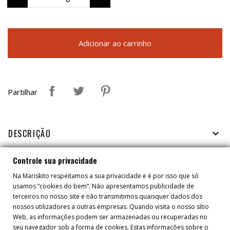
Adicionar ao carrinho
Partilhar
DESCRIÇÃO

Controle sua privacidade
FICHA TÉCNICA

Na Mariskito respeitamos a sua privacidade e é por isso que só
usamos “cookies do bem”. Não apresentamos publicidade de
terceiros no nosso site e não transmitimos quaisquer dados dos
TAMBÉM PODERÁ GOSTAR
nossos utilizadores a outras empresas. Quando visita o nosso sítio
Web, as informações podem ser armazenadas ou recuperadas no
seu navegador sob a forma de cookies. Estas informações sobre o