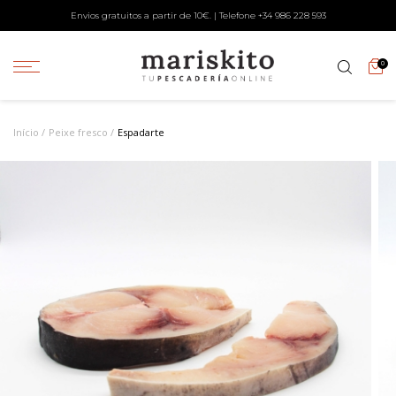
Envios gratuitos a partir de 10€. | Telefone +34
986 228 593
0
Início
Peixe fresco
Espadarte