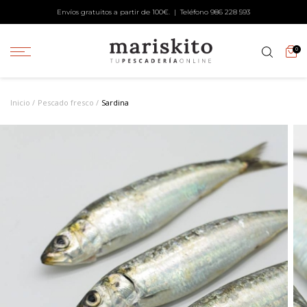
Envíos gratuitos a partir de 100€. | Teléfono
986 228 593
0
Inicio
Pescado fresco
Sardina