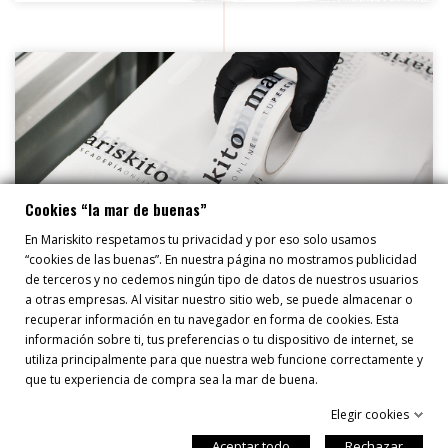
Cookies “la mar de buenas”
En Mariskito respetamos tu privacidad y por eso solo usamos
“cookies de las buenas”. En nuestra página no mostramos publicidad
de terceros y no cedemos ningún tipo de datos de nuestros usuarios
a otras empresas. Al visitar nuestro sitio web, se puede almacenar o
recuperar información en tu navegador en forma de cookies. Esta
información sobre ti, tus preferencias o tu dispositivo de internet, se
4. TÚ ESCOGES EL DÍA DE
utiliza principalmente para que nuestra web funcione correctamente y
que tu experiencia de compra sea la mar de buena.
ENTREGA
Elegir cookies
Recibirás tu pedido el día que nos indiques y en un
Aceptar todo
Rechazar