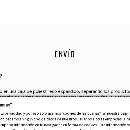
ENVÍO
?
 en una caja de poliestireno expandido, separando los producto
micilio se realiza mediante transporte urgente en frío, el cual nos
momento la cadena de frío (el producto estará siempre a una tem
uenas”
 tu privacidad y por eso solo usamos “cookies de las buenas”. En nuestra pág
 no cedemos ningún tipo de datos de nuestros usuarios a otras empresas. Al vis
uperar información en tu navegador en forma de cookies. Esta información sob