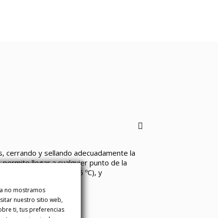
s, cerrando y sellando adecuadamente la
 permite llegar a cualquier punto de la
peratura de entre 2 y 6 ºC), y
ina no mostramos
itar nuestro sitio web,
re ti, tus preferencias