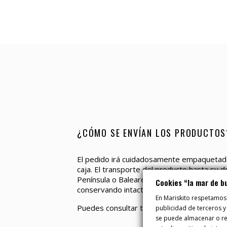
¿CÓMO SE ENVÍAN LOS PRODUCTOS
El pedido irá cuidadosamente empaquetado
caja. El transporte del producto hasta su do
Península o Baleares manteniendo en todo 
Cookies “la mar de b
conservando intacta toda la calidad.
En Mariskito respetamos
Puedes consultar todo el proceso aquí.
publicidad de terceros y
se puede almacenar o rec