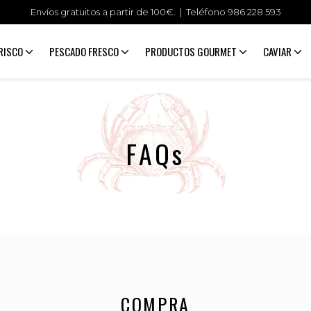
Envíos gratuitos a partir de 100€. | Teléfono
986 228 593
RISCO
PESCADO FRESCO
PRODUCTOS GOURMET
CAVIAR
FAQs
COMPRA