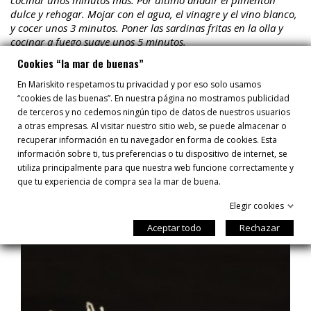
cocinar unos minutos más.
Por último añadir el pimentón
dulce y rehogar. Mojar con el agua, el vinagre y el vino blanco,
y c
ocer unos 3 minutos. Poner las sardinas fritas en la olla y
cocinar a fuego suave unos 5 minutos.
Cookies “la mar de buenas”
Finalmente, retirar de fuego y colocar en un recipiente.
Dejar
reposar unas 48 horas y, transcurrido este tiempo, regenerar y
En Mariskito respetamos tu privacidad y por eso solo usamos
consumir a temperatura ambiente o ligeramente calientes.
“cookies de las buenas”. En nuestra página no mostramos publicidad
de terceros y no cedemos ningún tipo de datos de nuestros usuarios
a otras empresas. Al visitar nuestro sitio web, se puede almacenar o
recuperar información en tu navegador en forma de cookies. Esta
información sobre ti, tus preferencias o tu dispositivo de internet, se
utiliza principalmente para que nuestra web funcione correctamente y
que tu experiencia de compra sea la mar de buena.
RECETAS
Elegir cookies
Aceptar todo
Rechazar