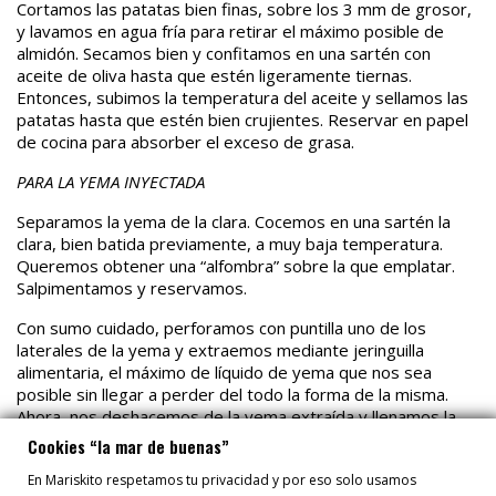
Cortamos las patatas bien finas, sobre los 3 mm de grosor,
y lavamos en agua fría para retirar el máximo posible de
almidón. Secamos bien y confitamos en una sartén con
aceite de oliva hasta que estén ligeramente tiernas.
Entonces, subimos la temperatura del aceite y sellamos las
patatas hasta que estén bien crujientes. Reservar en papel
de cocina para absorber el exceso de grasa.
PARA LA YEMA INYECTADA
Separamos la yema de la clara. Cocemos en una sartén la
clara, bien batida previamente, a muy baja temperatura.
Queremos obtener una “alfombra” sobre la que emplatar.
Salpimentamos y reservamos.
Con sumo cuidado, perforamos con puntilla uno de los
laterales de la yema y extraemos mediante jeringuilla
alimentaria, el máximo de líquido de yema que nos sea
posible sin llegar a perder del todo la forma de la misma.
Ahora, nos deshacemos de la yema extraída y llenamos la
jeringuilla de jugo de gamba reducido para rellenar la yema
Cookies “la mar de buenas”
de huevo por el mismo agujero que hemos hecho
En Mariskito respetamos tu privacidad y por eso solo usamos
previamente.