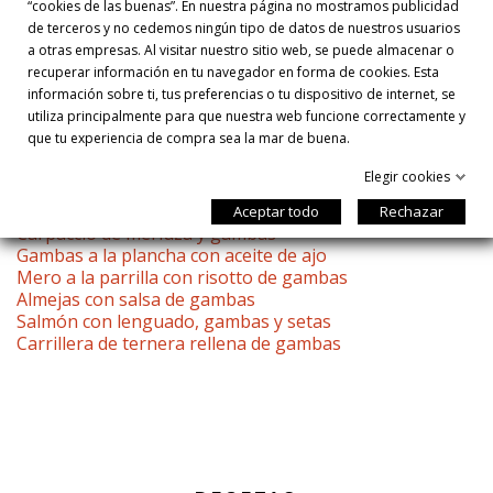
“cookies de las buenas”. En nuestra página no mostramos publicidad
PRESENTACIÓN
de terceros y no cedemos ningún tipo de datos de nuestros usuarios
a otras empresas. Al visitar nuestro sitio web, se puede almacenar o
Emplatamos una ración de clara condimentada sobre la que
recuperar información en tu navegador en forma de cookies. Esta
añadimos la yema inyectada. Acompañamos de las patatas
información sobre ti, tus preferencias o tu dispositivo de internet, se
crujientes. Servir caliente, romper la yema y mezclar los
utiliza principalmente para que nuestra web funcione correctamente y
ingredientes.
que tu experiencia de compra sea la mar de buena.
NO TE PIERDAS ESTAS OTRAS RECETAS DE GAMBAS
Elegir cookies
Gambas con aguacate y vinagreta de módena
Aceptar todo
Rechazar
Carpaccio de merluza y gambas
Gambas a la plancha con aceite de ajo
Mero a la parrilla con risotto de gambas
Almejas con salsa de gambas
Salmón con lenguado, gambas y setas
Carrillera de ternera rellena de gambas