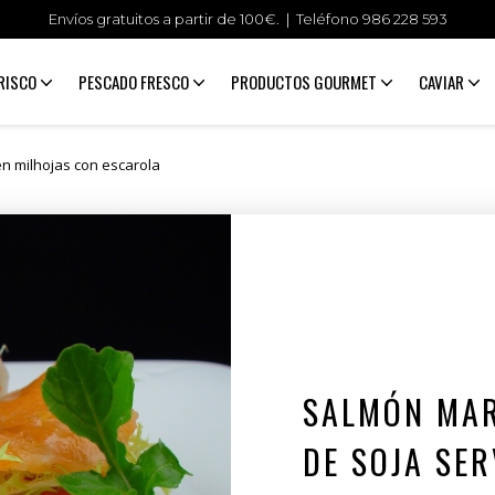
Envíos gratuitos a partir de 100€. | Teléfono
986 228 593
RISCO
PESCADO FRESCO
PRODUCTOS GOURMET
CAVIAR
n milhojas con escarola
SALMÓN MAR
DE SOJA SER