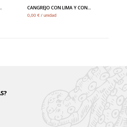
.
CANGREJO CON LIMA Y CON...
CHULE
0,00 € / unidad
0,00 €
AS?