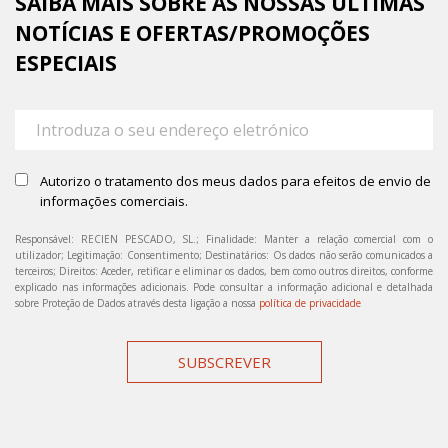
SAIBA MAIS SOBRE AS NOSSAS ÚLTIMAS
NOTÍCIAS E OFERTAS/PROMOÇÕES
ESPECIAIS
Autorizo o tratamento dos meus dados para efeitos de envio de
informações comerciais.
Responsável: RECIEN PESCADO, SL.; Finalidade: Manter a relação comercial com o
utilizador; Legitimação: Consentimento; Destinatários: Os dados não serão comunicados a
terceiros; Direitos: Aceder, retificar e eliminar os dados, bem como outros direitos, conforme
explicado nas informações adicionais. Pode consultar a informação adicional e detalhada
sobre Proteção de Dados através desta ligação a nossa
política de privacidade
SUBSCREVER