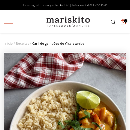
Envios gratuitos a partir de 10€. | Telefone +34
986 228 593
0
Início
Receitas
Caril de gambões de @sarasaniba