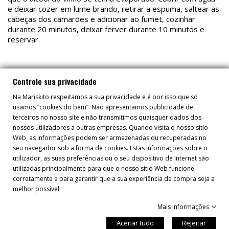
e deixar cozer em lume brando, retirar a espuma, saltear as
cabeças dos camarões e adicionar ao fumet, cozinhar
durante 20 minutos, deixar ferver durante 10 minutos e
reservar.
Preparação Prato Final
Controle sua privacidade
Ingredientes:
Na Mariskito respeitamos a sua privacidade e é por isso que só
usamos “cookies do bem”. Não apresentamos publicidade de
- Lulas recheadas
terceiros no nosso site e não transmitimos quaisquer dados dos
nossos utilizadores a outras empresas. Quando visita o nosso sítio
- Fumet vermelho de peixe
Web, as informações podem ser armazenadas ou recuperadas no
seu navegador sob a forma de cookies. Estas informações sobre o
- Farinha (100 gr.)
utilizador, as suas preferências ou o seu dispositivo de Internet são
- Azeite (60 ml.)
utilizadas principalmente para que o nosso sítio Web funcione
corretamente e para garantir que a sua experiência de compra seja a
- Cebola (200 gr.)
melhor possível.
- Vinho branco (100 ml.)
Mais informações
- Picada (chocolate 10 gr. + pão 1 fatia + alho 1 dente +
Aceitar tudo
Rejeitar