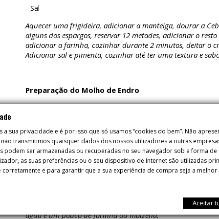
- Sal
Aquecer uma frigideira, adicionar a manteiga, dourar a Ceb
alguns dos espargos, reservar 12 metades, adicionar o rest
adicionar a farinha, cozinhar durante 2 minutos, deitar o c
Adicionar sal e pimenta, cozinhar até ter uma textura e sab
______________________________________
Preparação do Molho de Endro
Ingredientes:
dade
- Creme de leite/Natas (200 ml.)
s a sua privacidade e é por isso que só usamos “cookies do bem”. Não apres
 e não transmitimos quaisquer dados dos nossos utilizadores a outras empresa
- Queijo philadelfia (120 gr.)
es podem ser armazenadas ou recuperadas no seu navegador sob a forma de c
- Endro fresco (2 raminhos)
izador, as suas preferências ou o seu dispositivo de Internet são utilizadas pr
 corretamente e para garantir que a sua experiência de compra seja a melhor 
- Sal
Aqueça as natas, adicione o queijo e o endro picado, tempe
Aceitar 
reduza demasiado, caso contrário pode cortar, os component
água e um pouco de farinha ou maizena.