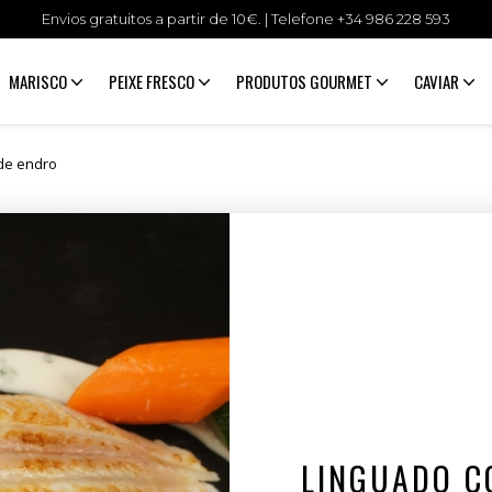
Envios gratuitos a partir de 10€. | Telefone +34
986 228 593
MARISCO
PEIXE FRESCO
PRODUTOS GOURMET
CAVIAR
de endro
LINGUADO C