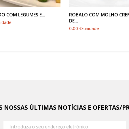
VER PRODUTO
VER PRODUTO
O COM LEGUMES E...
ROBALO COM MOLHO CR
DE...
nidade
0,00 €/unidade
AS NOSSAS ÚLTIMAS NOTÍCIAS E OFERTAS/P