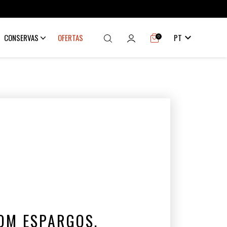

CONSERVAS
OFERTAS
PT
0
OM ESPARGOS,