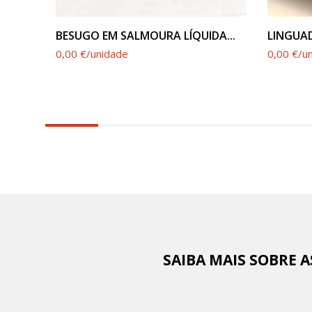
VER PRODUTO
BESUGO EM SALMOURA LÍQUIDA...
LINGUAD
0,00 €/unidade
0,00 €/u
6.25%
completed
SAIBA MAIS SOBRE 