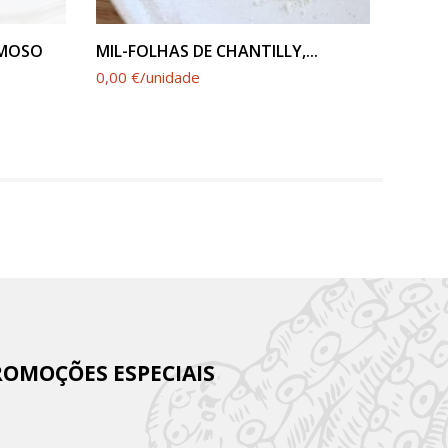
VER PRODUTO
EMOSO
MIL-FOLHAS DE CHANTILLY,...
CHOC
0,00 €/unidade
0,00 €
ROMOÇÕES ESPECIAIS