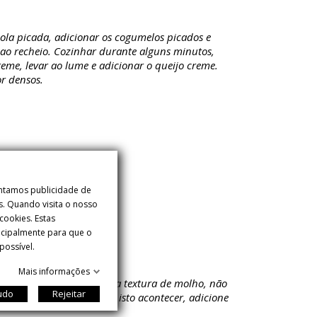
ola picada, adicionar os cogumelos picados e
o ao recheio. Cozinhar durante alguns minutos,
reme, levar ao lume e adicionar o queijo creme.
or densos.
entamos publicidade de
s. Quando visita o nosso
ookies. Estas
incipalmente para que o
possível.
Mais informações
re e cozinhe até obter uma textura de molho, não
tudo
Rejeitar
es são muito gordos. Se isto acontecer, adicione