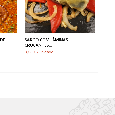
VER PRODUTO
E...
SARGO COM LÂMINAS
SALM
CROCANTES...
0,00 €
0,00 € / unidade