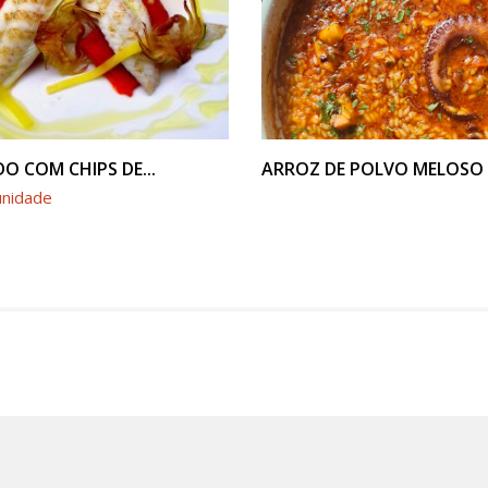
VER PRODUTO
VER PRODUTO
O COM CHIPS DE...
ARROZ DE POLVO MELOSO D
unidade