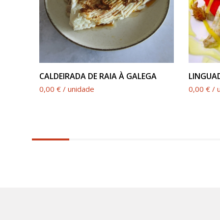
VER PRODUTO
RITO
CALDEIRADA DE RAIA À GALEGA
LINGUAD
0,00 € / unidade
0,00 € / 
6.25%
completed