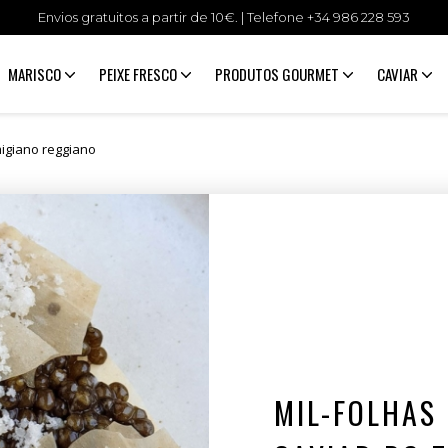
Envios gratuitos a partir de 10€. | Telefone +34
986 228 593
MARISCO
PEIXE FRESCO
PRODUTOS GOURMET
CAVIAR
rmigiano reggiano
MIL-FOLHAS 