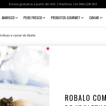
Envios gratuitos a partir de 10€. | Telefone +34
986 228 593
MARISCO
PEIXE FRESCO
PRODUTOS GOURMET
CAVIAR
ndoas e caviar do tibete
ROBALO CO