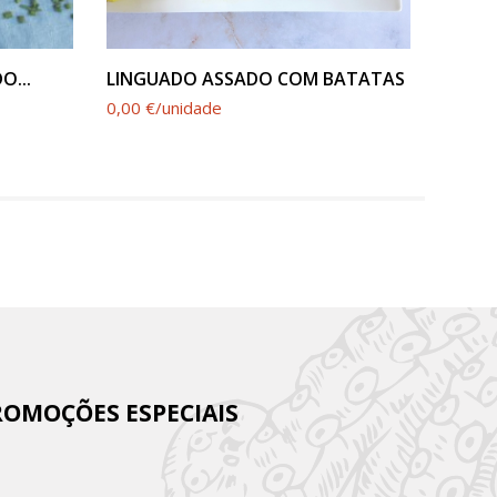
VER PRODUTO
O...
LINGUADO ASSADO COM BATATAS
SPAGH
0,00 €/unidade
0,00 €
ROMOÇÕES ESPECIAIS