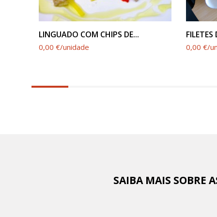
VER PRODUTO
..
LINGUADO COM CHIPS DE...
FILETES
0,00 €/unidade
0,00 €/u
6.25%
completed
SAIBA MAIS SOBRE 