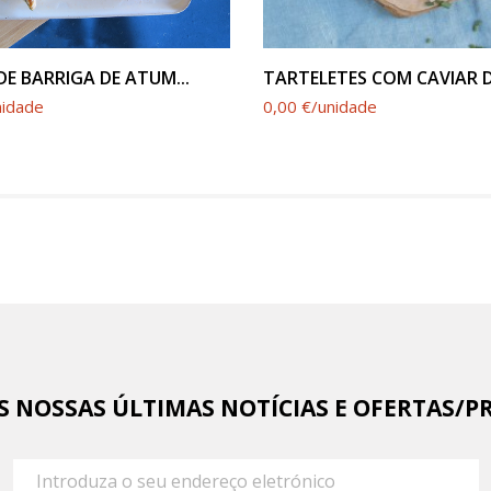
VER PRODUTO
VER PRODUTO
 DE BARRIGA DE ATUM...
TARTELETES COM CAVIAR D
nidade
0,00 €/unidade
AS NOSSAS ÚLTIMAS NOTÍCIAS E OFERTAS/P