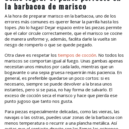
la barbacoa de marisco
A la hora de preparar marisco en la barbacoa, uno de los
errores más comunes es querer llenar la parrilla hasta los
topes. ¡No lo hagas! Dejar espacio entre las piezas permite
que el calor circule correctamente, que el marisco se cocine
de manera uniforme y, además, facilita darle la vuelta sin
riesgo de romperlo o que se quede pegado.
Otra clave es respetar los
tiempos de cocción
. No todos los
mariscos se comportan igual al fuego. Unas gambas apenas
necesitan unos minutos por cada lado, mientras que un
bogavante o una sepia gruesa requerirán más paciencia. En
general, es preferible quedarse un poco cortos: si es
necesario, siempre se puede devolver a la brasa unos
instantes, pero si se pasa, no hay forma de salvarlo. El
exceso de cocción seca el marisco y hace que pierda ese
punto jugoso que tanto nos gusta.
Para piezas especialmente delicadas, como las vieiras, las
navajas o las ostras, puedes usar zonas de la barbacoa con
menos temperatura o recurrir a una plancha metálica. Así
evitas que el contacto directo con las llamas las estropee.