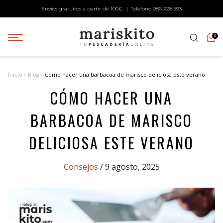
Envíos gratuitos a partir de 100€. | Teléfono
986 228 593
0
Inicio
Blog
Cómo hacer una barbacoa de marisco deliciosa este verano
CÓMO HACER UNA
BARBACOA DE MARISCO
DELICIOSA ESTE VERANO
Categories
Consejos
/ 9 agosto, 2025