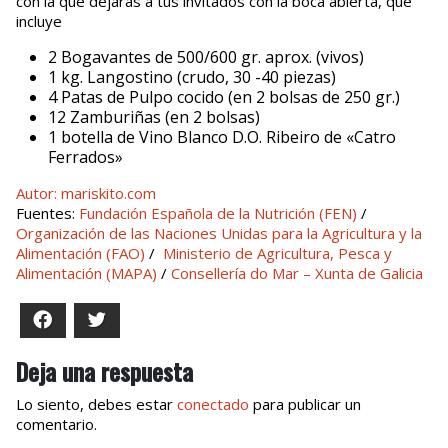
con la que dejarás a tus invitados con la boca abierta, que
incluye
2 Bogavantes de 500/600 gr. aprox. (vivos)
1 kg. Langostino (crudo, 30 -40 piezas)
4 Patas de Pulpo cocido (en 2 bolsas de 250 gr.)
12 Zamburiñas (en 2 bolsas)
1 botella de Vino Blanco D.O. Ribeiro de «Catro
Ferrados»
Autor: mariskito.com
Fuentes:
Fundación Española de la Nutrición (FEN)
/
Organización de las Naciones Unidas para la Agricultura y la
Alimentación (FAO)
/
Ministerio de Agricultura, Pesca y
Alimentación (MAPA)
/
Consellería do Mar – Xunta de Galicia
Facebook
Twitter
Deja una respuesta
Lo siento, debes estar
conectado
para publicar un
comentario.