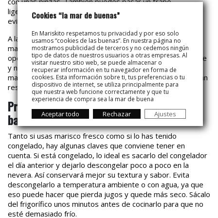
con unas pinzas. También puedes pasar un trapo
ligeramente engrasado para acondicionar la superficie y
Cookies “la mar de buenas”
evitar que el marisco se pegue.
En Mariskito respetamos tu privacidad y por eso solo
A la hora de preparar las brasas, el tipo de combustible
usamos “cookies de las buenas”. En nuestra página no
marca la diferencia. El carbón vegetal es una excelente
mostramos publicidad de terceros y no cedemos ningún
tipo de datos de nuestros usuarios a otras empresas. Al
opción, ya que arde con facilidad, genera un calor constante
visitar nuestro sitio web, se puede almacenar o
y no aporta sabores fuertes que puedan eclipsar el del
recuperar información en tu navegador en forma de
marisco. Si optas por madera, elige variedades que no sean
cookies. Esta información sobre ti, tus preferencias o tu
dispositivo de internet, se utiliza principalmente para
resinosas ni muy aromáticas.
que nuestra web funcione correctamente y que tu
experiencia de compra sea la mar de buena
Prepara el marisco antes de ponerlo en la
Aceptar todo
Rechazar
Ajustes
barbacoa
Tanto si usas marisco fresco como si lo has tenido
congelado, hay algunas claves que conviene tener en
cuenta. Si está congelado, lo ideal es sacarlo del congelador
el día anterior y dejarlo descongelar poco a poco en la
nevera. Así conservará mejor su textura y sabor. Evita
descongelarlo a temperatura ambiente o con agua, ya que
eso puede hacer que pierda jugos y quede más seco. Sácalo
del frigorífico unos minutos antes de cocinarlo para que no
esté demasiado frío.