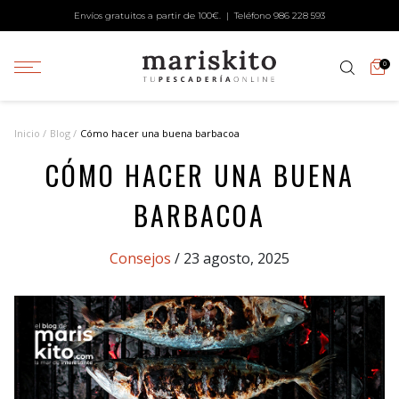
Envíos gratuitos a partir de 100€. | Teléfono
986 228 593
0
Inicio
Blog
Cómo hacer una buena barbacoa
CÓMO HACER UNA BUENA
BARBACOA
Categories
Consejos
/ 23 agosto, 2025