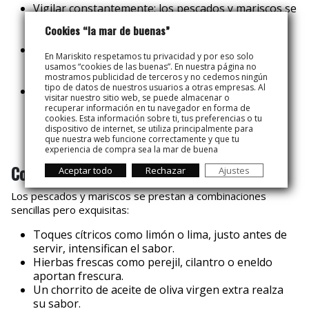
Vigilar constantemente: los pescados y mariscos se
cocinan muy rápido, a veces en apenas unos
Cookies “la mar de buenas”
minutos por cada lado.
Punto justo
:
retira los pescados y mariscos de la
En Mariskito respetamos tu privacidad y por eso solo
parrilla cuando estén al dente, evitando que se
usamos “cookies de las buenas”. En nuestra página no
resequen.
mostramos publicidad de terceros y no cedemos ningún
tipo de datos de nuestros usuarios a otras empresas. Al
Diferencias según tipo: los pescados blancos se
visitar nuestro sitio web, se puede almacenar o
cocinan más rápido que los azules; los mariscos
recuperar información en tu navegador en forma de
grandes requieren un poco más de tiempo,
cookies. Esta información sobre ti, tus preferencias o tu
dispositivo de internet, se utiliza principalmente para
mientras que los pequeños se hacen casi al
que nuestra web funcione correctamente y que tu
instante.
experiencia de compra sea la mar de buena
Combina sabores y presentaciones
Aceptar todo
Rechazar
Ajustes
Los pescados y mariscos se prestan a combinaciones
sencillas pero exquisitas:
Toques cítricos como limón o lima, justo antes de
servir, intensifican el sabor.
Hierbas frescas como perejil, cilantro o eneldo
aportan frescura.
Un chorrito de aceite de oliva virgen extra realza
su sabor.