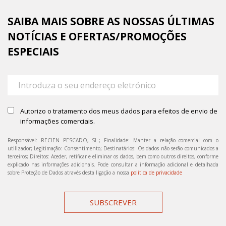
SAIBA MAIS SOBRE AS NOSSAS ÚLTIMAS
NOTÍCIAS E OFERTAS/PROMOÇÕES
ESPECIAIS
Autorizo o tratamento dos meus dados para efeitos de envio de
informações comerciais.
Responsável: RECIEN PESCADO, SL.; Finalidade: Manter a relação comercial com o
utilizador; Legitimação: Consentimento; Destinatários: Os dados não serão comunicados a
terceiros; Direitos: Aceder, retificar e eliminar os dados, bem como outros direitos, conforme
explicado nas informações adicionais. Pode consultar a informação adicional e detalhada
sobre Proteção de Dados através desta ligação a nossa
política de privacidade
SUBSCREVER