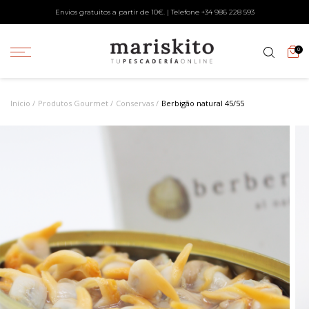
Envios gratuitos a partir de 10€. | Telefone +34
986 228 593
0
Início
Produtos Gourmet
Conservas
Berbigão natural 45/55