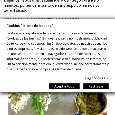
Dejamos reposar la cazuela fuera del fuego durante 3
minutos, ponemos a punto de sal y espolvoreamos con
perejil picado.
OTRAS DELICIOSAS RECETAS DE BONITO
Cookies “la mar de buenas”
Bonito en escabeche rojo
Tataki de bonito
En Mariskito respetamos tu privacidad y por eso solo usamos
Ventresca de bonito a la plancha
“cookies de las buenas”. En nuestra página no mostramos publicidad
de terceros y no cedemos ningún tipo de datos de nuestros usuarios
a otras empresas. Al visitar nuestro sitio web, se puede almacenar o
recuperar información en tu navegador en forma de cookies. Esta
información sobre ti, tus preferencias o tu dispositivo de internet, se
utiliza principalmente para que nuestra web funcione correctamente y
que tu experiencia de compra sea la mar de buena.
RECETAS
Elegir cookies
Aceptar todo
Rechazar