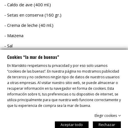
- Caldo de ave (400 ml.)
- Setas en conserva (160 gr.)
- Crema de leche (40 ml.)
- Maizena
- Sal
Calentar la mantequilla y el aceite, añadir las escalonias
Cookies “la mar de buenas”
cortadas, rehogar hasta que tenga color dorado, añadir los
En Mariskito respetamos tu privacidad y por eso solo usamos
ceps secos y el vino tinto, cocer hasta reducir el vino a la mitad,
“cookies de las buenas”. En nuestra página no mostramos publicidad
añadir el azúcar moreno y el caldo de ave, cocer 8 minutos a
de terceros y no cedemos ningún tipo de datos de nuestros usuarios
fuego suave, colar y reservar.
a otras empresas. Al visitar nuestro sitio web, se puede almacenar o
recuperar información en tu navegador en forma de cookies. Esta
Saltear las setas con aceite añadir la nata y el preparado
información sobre ti, tus preferencias o tu dispositivo de internet, se
anterior, cocer unos minutos y ligar la salsa con la maizena,
utiliza principalmente para que nuestra web funcione correctamente y
sazonar.
que tu experiencia de compra sea la mar de buena.
Elegir cookies
Aceptar todo
Rechazar