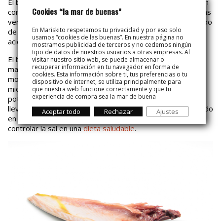
El bonito del norte puede disfrutarse tanto fresco como en
Cookies “la mar de buenas”
conserva, y lo cierto es que las dos opciones tienen muchas
ventajas. Elegir una u otra dependerá del momento, del tipo
En Mariskito respetamos tu privacidad y por eso solo
de receta y de tus necesidades. Ambos formatos son un
usamos “cookies de las buenas”. En nuestra página no
acierto total.
mostramos publicidad de terceros y no cedemos ningún
tipo de datos de nuestros usuarios a otras empresas. Al
El bonito fresco te permite lucirte en la cocina con un buen
visitar nuestro sitio web, se puede almacenar o
recuperar información en tu navegador en forma de
marmitako, una
ventresca a la plancha
o platos más
cookies. Esta información sobre ti, tus preferencias o tu
modernos como el tataki. Conserva intactos todos sus
dispositivo de internet, se utiliza principalmente para
micronutrientes, aportando una excelente cantidad de
que nuestra web funcione correctamente y que tu
experiencia de compra sea la mar de buena
potasio, fósforo y vitaminas del grupo B. Además, al no
llevar ningún proceso de conservación añadido, su contenido
Aceptar todo
Rechazar
Ajustes
en sodio es mínimo, siendo una opción ideal si buscas
controlar la sal en una
dieta saludable
.