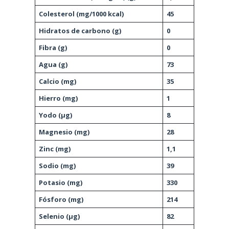
Colesterol (mg/1000 kcal)
45
Hidratos de carbono (g)
0
Fibra (g)
0
Agua (g)
73
Calcio (mg)
35
Hierro (mg)
1
Yodo (μg)
8
Magnesio (mg)
28
Zinc (mg)
1,1
Sodio (mg)
39
Potasio (mg)
330
Fósforo (mg)
214
Selenio (μg)
82