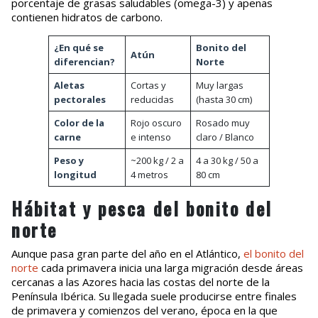
porcentaje de grasas saludables (omega-3) y apenas
contienen hidratos de carbono.
¿En qué se
Bonito del
Atún
diferencian?
Norte
Aletas
Cortas y
Muy largas
pectorales
reducidas
(hasta 30 cm)
Color de la
Rojo oscuro
Rosado muy
carne
e intenso
claro / Blanco
Peso y
~200 kg / 2 a
4 a 30 kg / 50 a
longitud
4 metros
80 cm
Hábitat y pesca del bonito del
norte
Aunque pasa gran parte del año en el Atlántico,
el bonito del
norte
cada primavera inicia una larga migración desde áreas
cercanas a las Azores hacia las costas del norte de la
Península Ibérica. Su llegada suele producirse entre finales
de primavera y comienzos del verano, época en la que