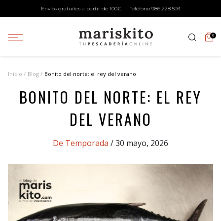
Envíos gratuitos a partir de 100€. | Teléfono
986 228 593
0
Inicio
Blog
Bonito del norte: el rey del verano
BONITO DEL NORTE: EL REY
DEL VERANO
Categories
De Temporada
/ 30 mayo, 2026