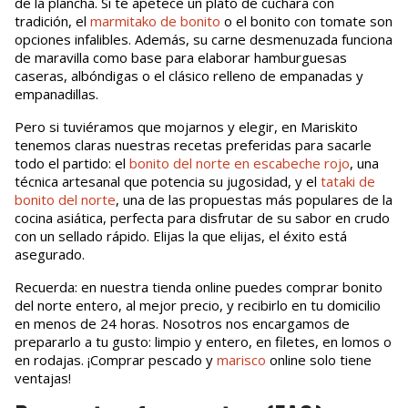
de la plancha. Si te apetece un plato de cuchara con
tradición, el
marmitako de bonito
o el bonito con tomate son
opciones infalibles. Además, su carne desmenuzada funciona
de maravilla como base para elaborar hamburguesas
caseras, albóndigas o el clásico relleno de empanadas y
empanadillas.
Pero si tuviéramos que mojarnos y elegir, en Mariskito
tenemos claras nuestras recetas preferidas para sacarle
todo el partido: el
bonito del norte en escabeche rojo
, una
técnica artesanal que potencia su jugosidad, y el
tataki de
bonito del norte
, una de las propuestas más populares de la
cocina asiática, perfecta para disfrutar de su sabor en crudo
con un sellado rápido. Elijas la que elijas, el éxito está
asegurado.
Recuerda: en nuestra tienda online puedes comprar bonito
del norte entero, al mejor precio, y recibirlo en tu domicilio
en menos de 24 horas. Nosotros nos encargamos de
prepararlo a tu gusto: limpio y entero, en filetes, en lomos o
en rodajas. ¡Comprar pescado y
marisco
online solo tiene
ventajas!