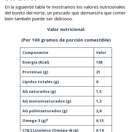
En la siguiente tabla te mostramos los valores nutricionales
del bonito del norte, un pescado que demuestra que comer
bien también puede ser delicioso.
Valor nutricional
:
(Por 100 gramos de porción comestible)
Componente
Valor
Energía (Kcal)
138
Proteínas (g)
21
Lípidos totales (g)
6
AG saturados (g)
1,5
AG monoinsaturados (g)
1,2
AG poliinsaturados (g)
2,6
Omega-3 (g)*
0,13
C18:2 Linoleico (Omega-6) (g)
0,14