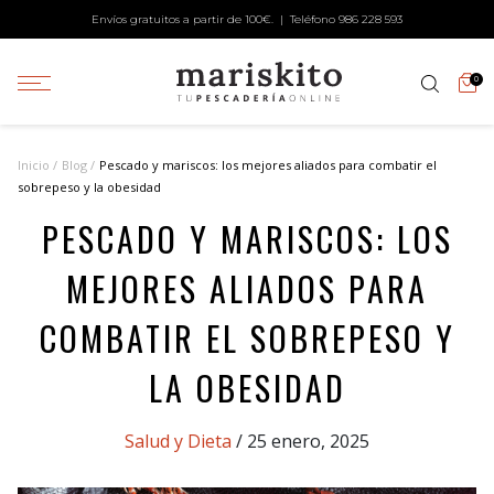
Envíos gratuitos a partir de 100€. | Teléfono
986 228 593
0
Inicio
Blog
Pescado y mariscos: los mejores aliados para combatir el
sobrepeso y la obesidad
PESCADO Y MARISCOS: LOS
MEJORES ALIADOS PARA
COMBATIR EL SOBREPESO Y
LA OBESIDAD
Categories
Salud y Dieta
/ 25 enero, 2025