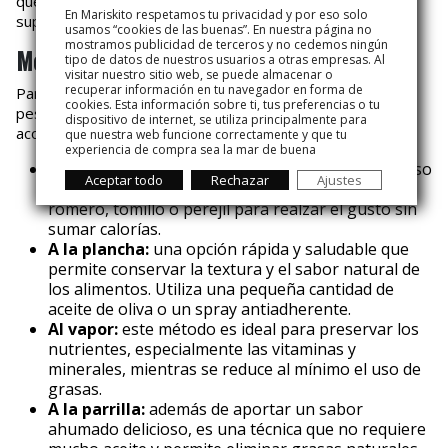
que la forma en que preparas estos alimentos puede
En Mariskito respetamos tu privacidad y por eso solo
suponer una gran diferencia calórica.
usamos “cookies de las buenas”. En nuestra página no
mostramos publicidad de terceros y no cedemos ningún
Métodos de cocinado saludables
tipo de datos de nuestros usuarios a otras empresas. Al
visitar nuestro sitio web, se puede almacenar o
recuperar información en tu navegador en forma de
Para mantener todas las propiedades nutricionales del
cookies. Esta información sobre ti, tus preferencias o tu
pescado y el marisco y evitar un exceso calórico, te
dispositivo de internet, se utiliza principalmente para
aconsejamos optar por las siguientes técnicas:
que nuestra web funcione correctamente y que tu
experiencia de compra sea la mar de buena
Al horno:
perfecta para lograr un resultado jugoso
Aceptar todo
Rechazar
Ajustes
y lleno de sabor. Puedes añadir hierbas como
romero, tomillo o perejil para realzar el gusto sin
sumar calorías.
A la plancha:
una opción rápida y saludable que
permite conservar la textura y el sabor natural de
los alimentos. Utiliza una pequeña cantidad de
aceite de oliva o un spray antiadherente.
Al vapor:
este método es ideal para preservar los
nutrientes, especialmente las vitaminas y
minerales, mientras se reduce al mínimo el uso de
grasas.
A la parrilla:
además de aportar un sabor
ahumado delicioso, es una técnica que no requiere