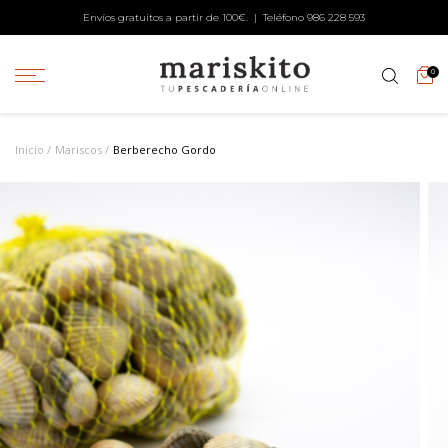
Envíos gratuitos a partir de 100€. | Teléfono
986 228 593
0
Inicio
Mariscos
Berberecho Gordo