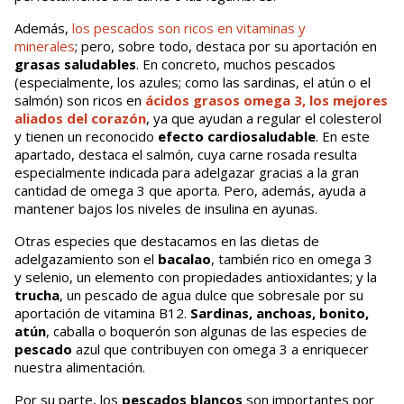
Además,
los pescados son ricos en vitaminas y
minerales
; pero, sobre todo, destaca por su aportación en
grasas saludables
. En concreto, muchos pescados
(especialmente, los azules; como las sardinas, el atún o el
salmón) son ricos en
ácidos grasos omega 3, los mejores
aliados del corazón
, ya que ayudan a regular el colesterol
y tienen un reconocido
efecto cardiosaludable
. En este
apartado, destaca el salmón, cuya carne rosada resulta
especialmente indicada para adelgazar gracias a la gran
cantidad de omega 3 que aporta. Pero, además, ayuda a
mantener bajos los niveles de insulina en ayunas.
Otras especies que destacamos en las dietas de
adelgazamiento son el
bacalao
, también rico en omega 3
y selenio, un elemento con propiedades antioxidantes; y la
trucha
, un pescado de agua dulce que sobresale por su
aportación de vitamina B12.
Sardinas, anchoas, bonito,
atún
, caballa o boquerón son algunas de las especies de
pescado
azul que contribuyen con omega 3 a enriquecer
nuestra alimentación.
Por su parte, los
pescados blancos
son importantes por