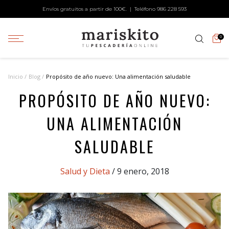
Envíos gratuitos a partir de 100€. | Teléfono
986 228 593
0
Inicio
Blog
Propósito de año nuevo: Una alimentación saludable
PROPÓSITO DE AÑO NUEVO:
UNA ALIMENTACIÓN
SALUDABLE
Categories
Salud y Dieta
/ 9 enero, 2018