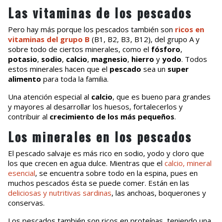
Las vitaminas de los pescados
Pero hay más porque los pescados también son
ricos en
vitaminas del grupo B
(B1, B2, B3, B12), del grupo A y
sobre todo de ciertos minerales, como el
fósforo
,
potasio
,
sodio
,
calcio
,
magnesio
,
hierro
y
yodo
. Todos
estos minerales hacen que el
pescado
sea un
super
alimento
para toda la familia.
Una atención especial al
calcio
, que es bueno para grandes
y mayores al desarrollar los huesos, fortalecerlos y
contribuir al
crecimiento de los más pequeños
.
Los minerales en los pescados
El pescado salvaje es más rico en sodio, yodo y cloro que
los que crecen en agua dulce. Mientras que el
calcio, mineral
esencial
, se encuentra sobre todo en la espina, pues en
muchos pescados ésta se puede comer. Están en las
deliciosas y nutritivas sardinas
, las anchoas, boquerones y
conservas.
Los pescados también son ricos en proteínas, teniendo una