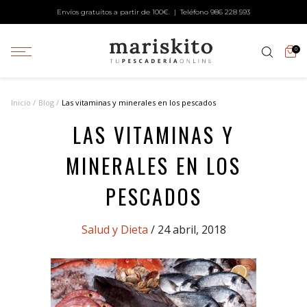
Envíos gratuitos a partir de 100€. | Teléfono
986 228 593
0
Inicio
Blog
Las vitaminas y minerales en los pescados
LAS VITAMINAS Y
MINERALES EN LOS
PESCADOS
Categories
Salud y Dieta
/ 24 abril, 2018