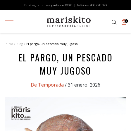
Envíos gratuitos a partir de 100€. | Teléfono
986 228 593
0
Inicio
Blog
El pargo, un pescado muy jugoso
EL PARGO, UN PESCADO
MUY JUGOSO
Categories
De Temporada
/ 31 enero, 2026