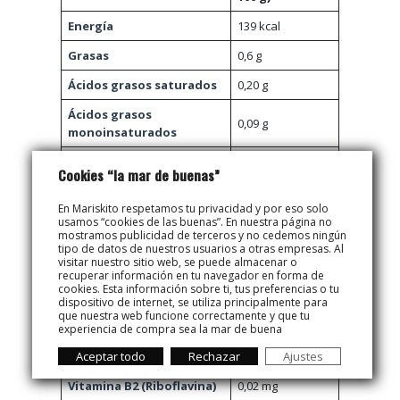
Energía
139 kcal
Grasas
0,6 g
Ácidos grasos saturados
0,20 g
Ácidos grasos
0,09 g
monoinsaturados
Ácidos grasos
0,27 g
Cookies “la mar de buenas”
poliinsaturados
En Mariskito respetamos tu privacidad y por eso solo
Hidratos de carbono
0,0 g
usamos “cookies de las buenas”. En nuestra página no
mostramos publicidad de terceros y no cedemos ningún
Azúcares
0 g
tipo de datos de nuestros usuarios a otras empresas. Al
visitar nuestro sitio web, se puede almacenar o
Proteínas
19,4 g
recuperar información en tu navegador en forma de
cookies. Esta información sobre ti, tus preferencias o tu
Sal
0 g
dispositivo de internet, se utiliza principalmente para
que nuestra web funcione correctamente y que tu
Vitamina A
6,00 µg
experiencia de compra sea la mar de buena
Aceptar todo
Rechazar
Ajustes
Vitamina B1 (Tiamina)
0,25 mg
Vitamina B2 (Riboflavina)
0,02 mg