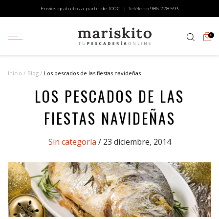
Envíos gratuitos a partir de 100€. | Teléfono
986 228 593
0
Inicio
Blog
Los pescados de las fiestas navideñas
LOS PESCADOS DE LAS
FIESTAS NAVIDEÑAS
Categories
Sin categoría
/ 23 diciembre, 2014