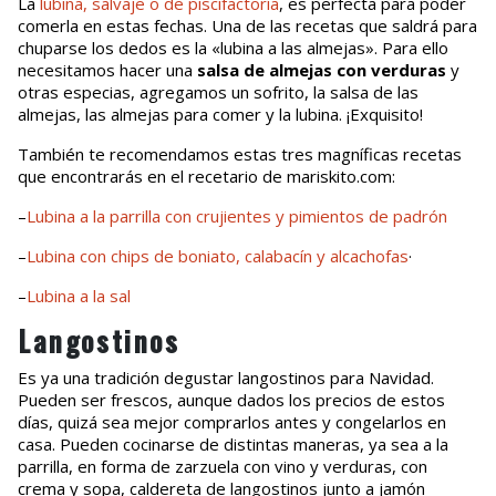
La
lubina, salvaje o de piscifactoría
, es perfecta para poder
comerla en estas fechas. Una de las recetas que saldrá para
chuparse los dedos es la «lubina a las almejas». Para ello
necesitamos hacer una
salsa de almejas con verduras
y
otras especias, agregamos un sofrito, la salsa de las
almejas, las almejas para comer y la lubina. ¡Exquisito!
También te recomendamos estas tres magníficas recetas
que encontrarás en el recetario de mariskito.com:
–
Lubina a la parrilla con crujientes y pimientos de padrón
–
Lubina con chips de boniato, calabacín y alcachofas
·
–
Lubina a la sal
Langostinos
Es ya una tradición degustar langostinos para Navidad.
Pueden ser frescos, aunque dados los precios de estos
días, quizá sea mejor comprarlos antes y congelarlos en
casa. Pueden cocinarse de distintas maneras, ya sea a la
parrilla, en forma de zarzuela con vino y verduras, con
crema y sopa, caldereta de langostinos junto a jamón