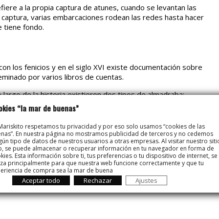
fiere a la propia captura de atunes, cuando se levantan las
 captura, varias embarcaciones rodean las redes hasta hacer
e tiene fondo.
con los fenicios y en el siglo XVI existe documentación sobre
eminado por varios libros de cuentas.
lo largo de la historia existieron dos tipos de almadraba:
iro. Esta fue la que usaron fenicios, romanos y andaluces,
okies “la mar de buenas”
 segunda necesitaba la presencia constante de 300 hombres,
e medio centenar de especialistas, aumentando el personal
Mariskito respetamos tu privacidad y por eso solo usamos “cookies de las
nas”. En nuestra página no mostramos publicidad de terceros y no cedemos
gún tipo de datos de nuestros usuarios a otras empresas. Al visitar nuestro siti
, se puede almacenar o recuperar información en tu navegador en forma de
edras ni obstáculos, en los que puedan engancharse las
kies. Esta información sobre ti, tus preferencias o tu dispositivo de internet, se
a. Desde aquellas hasta hoy esta pesca se ha modernizado
liza principalmente para que nuestra web funcione correctamente y que tu
artesanal e histórica. Sin embargo continua siendo una de
eriencia de compra sea la mar de buena
roso y nutritivo atún
.
Aceptar todo
Rechazar
Ajustes