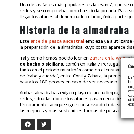
Una de las fases más populares es la levantá, que se re
redes y se comprueba cómo ha sido la jornada. Para su
llegar los atunes al denominado colador, única parte qu
Historia de la almadraba
Este
arte de pesca ancestral
empieza ya a utilizarse 
la preparación de la almadraba, cuyo costo aparece dis
Tal y como hemos podido leer en
Zahara en la Web
, a 
de buche o siciliana,
común en Italia y Portugal, y de t
Co
tanto en el periodo musulmán como en el cristiano. La
de “cabo y cuerda”, entre Conil y Zahara, la primera d
En 
hasta los 180 peones en caso de ser necesario.
bue
nin
web
Ambas almadrabas exigen playa de arena limpia, sin pi
coo
redes, situadas donde los atunes pasan cerca de tierr
uti
técnicamente, aunque sigue conservando toda su parte 
exp
las mejores y más sostenibles formas de pescar
el sab
Facebook
Twitter