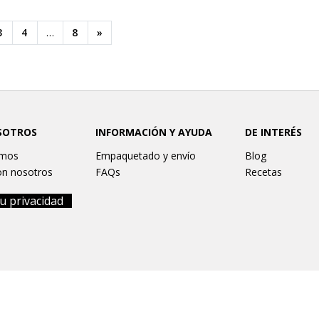
3
4
…
8
»
ion
SOTROS
INFORMACIÓN Y AYUDA
DE INTERÉS
omos
Empaquetado y envío
Blog
on nosotros
FAQs
Recetas
u privacidad
legal
Términos y condiciones
Política de Cookies
Política de