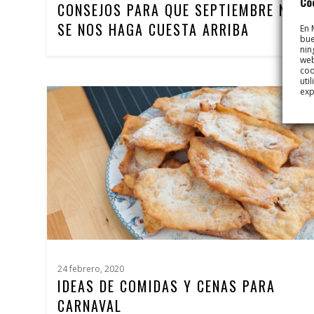
Co
CONSEJOS PARA QUE SEPTIEMBRE NO
SE NOS HAGA CUESTA ARRIBA
En 
bue
nin
web
coo
uti
exp
24 febrero, 2020
IDEAS DE COMIDAS Y CENAS PARA
CARNAVAL