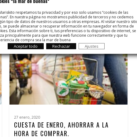
okies “la mar de buenas”
CONSEJOS PARA AYUDAR A LOS NIÑOS
A COMER PESCADO
Mariskito respetamos tu privacidad y por eso solo usamos “cookies de las
nas”. En nuestra página no mostramos publicidad de terceros y no cedemos
gún tipo de datos de nuestros usuarios a otras empresas. Al visitar nuestro siti
, se puede almacenar o recuperar información en tu navegador en forma de
kies. Esta información sobre ti, tus preferencias o tu dispositivo de internet, se
liza principalmente para que nuestra web funcione correctamente y que tu
eriencia de compra sea la mar de buena
Aceptar todo
Rechazar
Ajustes
27 enero, 2020
CUESTA DE ENERO, AHORRAR A LA
HORA DE COMPRAR.