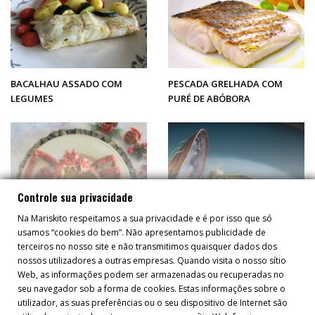
BACALHAU ASSADO COM
PESCADA GRELHADA COM
LEGUMES
PURÉ DE ABÓBORA
Controle sua privacidade
Na Mariskito respeitamos a sua privacidade e é por isso que só
usamos “cookies do bem”. Não apresentamos publicidade de
terceiros no nosso site e não transmitimos quaisquer dados dos
nossos utilizadores a outras empresas. Quando visita o nosso sítio
SANTOLA DA GALIZA
ARROZ PRETO COM MAIONESE
Web, as informações podem ser armazenadas ou recuperadas no
CARREGAR MAIS
seu navegador sob a forma de cookies. Estas informações sobre o
NATURAL
DE ALHO E CAVIAR DO TIBETE
utilizador, as suas preferências ou o seu dispositivo de Internet são