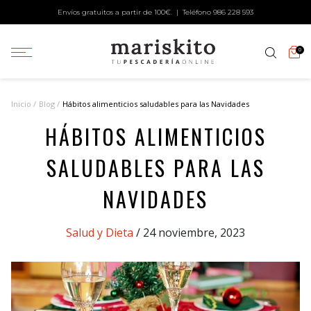
Envíos gratuitos a partir de 100€. | Teléfono
986 228 593
0
Inicio
Blog
Hábitos alimenticios saludables para las Navidades
HÁBITOS ALIMENTICIOS
SALUDABLES PARA LAS
NAVIDADES
Categories
Salud y Dieta
/ 24 noviembre, 2023