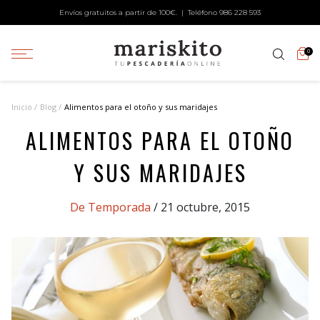
Envíos gratuitos a partir de 100€. | Teléfono
986 228 593
0
Inicio
Blog
Alimentos para el otoño y sus maridajes
ALIMENTOS PARA EL OTOÑO
Y SUS MARIDAJES
Categories
De Temporada
/ 21 octubre, 2015