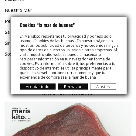
Nuestro Mar
Pesca y Mar
Cookies “la mar de buenas”
Salud y Dieta
En Mariskito respetamos tu privacidad y por eso solo
usamos “cookies de las buenas”. En nuestra página no
Sin categoría
mostramos publicidad de terceros y no cedemos ningún
tipo de datos de nuestros usuarios a otras empresas. Al
Sostenibilidad
visitar nuestro sitio web, se puede almacenar o
recuperar información en tu navegador en forma de
cookies. Esta información sobre ti, tus preferencias o tu
dispositivo de internet, se utiliza principalmente para
que nuestra web funcione correctamente y que tu
experiencia de compra sea la mar de buena
Aceptar todo
Rechazar
Ajustes
MÁS ENTRADAS