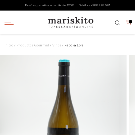
Envíos gratuitos a partir de 100€. | Teléfono
986 228 593
0
Inicio
Productos Gourmet
Vinos
Paco & Lola