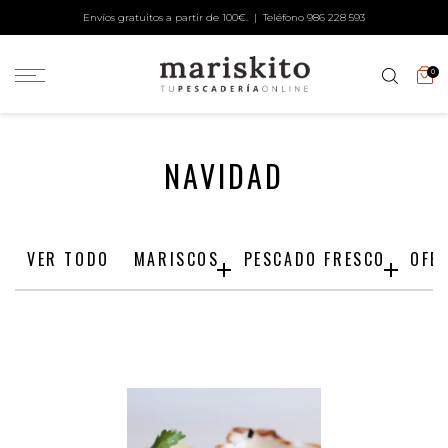
Envíos gratuitos a partir de 100€. | Teléfono
986 228 593
0
NAVIDAD
VER TODO
MARISCOS
PESCADO FRESCO
OFE

