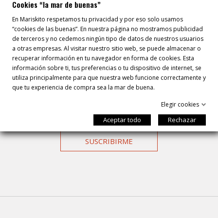
Cookies “la mar de buenas”
En Mariskito respetamos tu privacidad y por eso solo usamos
“cookies de las buenas”. En nuestra página no mostramos publicidad
de terceros y no cedemos ningún tipo de datos de nuestros usuarios
a otras empresas. Al visitar nuestro sitio web, se puede almacenar o
Autorizo el tratamiento de mis datos para gestionar el envío de
recuperar información en tu navegador en forma de cookies. Esta
información comercial
información sobre ti, tus preferencias o tu dispositivo de internet, se
utiliza principalmente para que nuestra web funcione correctamente y
Responsable: RECIEN PESCADO, SL.; Finalidad: mantener la relación comercial con el
que tu experiencia de compra sea la mar de buena.
usuario; Legitimación: Consentimiento; Destinatarios: No se comunicarán los datos a
terceros; Derechos: Acceder, rectificar y suprimir los datos, así como otros derechos, como se
Elegir cookies
explica en la información adicional. Puede consultar la información adicional y detallada
sobre Protección de Datos siguiendo este enlace a nuestra
política de privacidad
Aceptar todo
Rechazar
SUSCRIBIRME