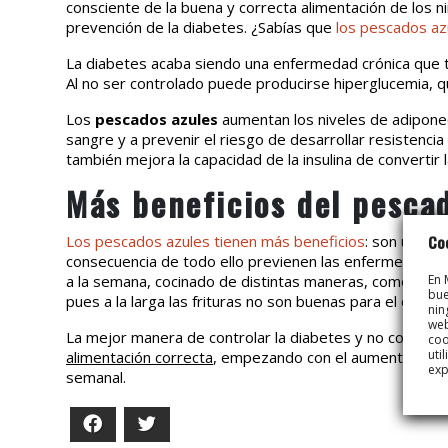
consciente de la buena y correcta alimentación de los 
prevención de la diabetes. ¿Sabías que
los pescados az
La diabetes acaba siendo una enfermedad crónica que ti
Al no ser controlado puede producirse hiperglucemia, 
Los
pescados azules
aumentan los niveles de adiponec
sangre y a prevenir el riesgo de desarrollar resistencia 
también mejora la capacidad de la insulina de convertir 
Más beneficios del pesca
Co
Los pescados azules tienen más beneficios
: son uno d
consecuencia de todo ello previenen las enfermedades 
En 
a la semana, cocinado de distintas maneras, como al horn
bue
pues a la larga las frituras no son buenas para el organ
nin
web
La mejor manera de controlar la diabetes y no contrae
coo
uti
alimentación correcta
, empezando con el aumento del co
exp
semanal.
Facebook
Twitter