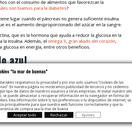
niños con el consumo de alimentos que favorezcan la
ules son buenos para la diabetes
?
ene lugar cuando el páncreas no genera suficiente insulina.
que es el aumento desproporcionado del azúcar en la sangre.
tina, que es la hormona que ayuda a reducir la glucosa en la
a la insulina. Además, el
omega 3, gran aliado del corazón
,
la glucosa en energía, entre otros beneficios.
do azul
okies “la mar de buenas”
e los
alimentos capaces de reducir el colesterol
y como
relacionadas con el corazón. Y puede tomarse varias veces
Mariskito respetamos tu privacidad y por eso solo usamos “cookies de las
o, a la plancha o al vapor. Siempre es mejor así que frito,
nas”. En nuestra página no mostramos publicidad de terceros y no cedemos
ismo.
gún tipo de datos de nuestros usuarios a otras empresas. Al visitar nuestro siti
, se puede almacenar o recuperar información en tu navegador en forma de
r esta enfermedad es
llevar una vida sana con una
kies. Esta información sobre ti, tus preferencias o tu dispositivo de internet, se
liza principalmente para que nuestra web funcione correctamente y que tu
nsumo de pescados azules y la práctica del ejercicio
eriencia de compra sea la mar de buena
Aceptar todo
Rechazar
Ajustes