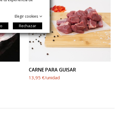
Elegir cookies
do
Rechazar
CARNE PARA GUISAR
FILET
13,95 €/unidad
13,50 