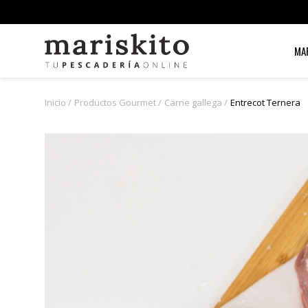
MA
Inicio
Productos Gourmet
Carne gallega
Entrecot Ternera