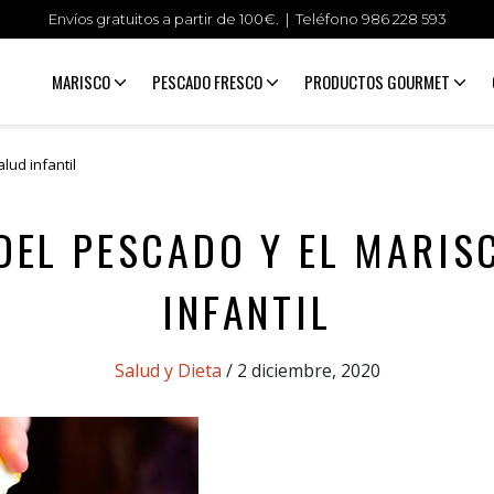
Envíos gratuitos a partir de 100€. | Teléfono
986 228 593
MARISCO
PESCADO FRESCO
PRODUCTOS GOURMET
lud infantil
DEL PESCADO Y EL MARIS
INFANTIL
Categories
Salud y Dieta
/ 2 diciembre, 2020