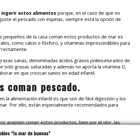
ingerir estos alimentos
porque, en el caso de que no
guste el pescado con espinas, siempre está la opción de
más pequeños de la casa coman estos productos de mar es
les, como calcio o fósforo, y vitaminas imprescindibles para
orrectamente.
grasas sanas, denominadas ácidos grasos poliinsaturados de
ene solo grasas saturadas y además no aporta la vitamina D,
borar en que crezcan sanos en edad infantil.
os coman pescado.
 la alimentación infantil es que son de fácil digestión y los
enar. Por ello, están especialmente recomendados para
ijos acepten comer estos productos, bien por el olor, las
 añadas salsas
para camuflar un poco el sabor, incorpores
okies “la mar de buenas”
ón para acompañarlo de otro producto que sí les llame la