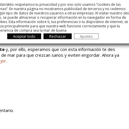
Mariskito respetamos tu privacidad y por eso solo usamos “cookies de las
nas”. En nuestra página no mostramos publicidad de terceros y no cedemos
iños
y de 25 a 50 gramos en los lactantes. Esto se traduce
gún tipo de datos de nuestros usuarios a otras empresas. Al visitar nuestro siti
1 o 2 veces, pescados azules
. No olvides que también
, se puede almacenar o recuperar información en tu navegador en forma de
kies. Esta información sobre ti, tus preferencias o tu dispositivo de internet, se
as, albóndigas, canelones o tortillas, entre otros muchos.
liza principalmente para que nuestra web funcione correctamente y que tu
eriencia de compra sea la mar de buena
o a un segundo plano en edad infantil, pero debes saber que
Aceptar todo
Rechazar
Ajustes
 contribuirá a que lleven una dieta saludable.
nte
y, por ello, esperamos que con esta información te des
s de mar para que crezcan sanos y eviten engordar. Ahora ya
jor
.
ntario.