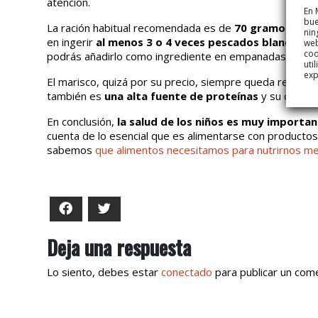
atención.
En 
bue
La ración habitual recomendada es de
70 gramos en n
nin
en ingerir
al menos 3 o 4 veces pescados blancos y 
web
coo
podrás añadirlo como ingrediente en empanadas, croquet
uti
exp
El marisco, quizá por su precio, siempre queda relegad
también es
una alta fuente de proteínas
y su consumo
En conclusión,
la salud de los niños es muy importa
cuenta de lo esencial que es alimentarse con producto
sabemos
que alimentos necesitamos para nutrirnos me
Facebook
Twitter
Deja una respuesta
Lo siento, debes estar
conectado
para publicar un come