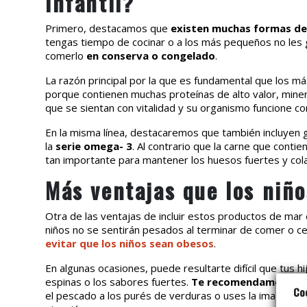
infantil?
Primero, destacamos que
existen muchas formas de 
tengas tiempo de cocinar o a los más pequeños no les 
comerlo
en conserva o congelado
.
La razón principal por la que es fundamental que los 
porque contienen muchas proteínas de alto valor, minera
que se sientan con vitalidad y su organismo funcione c
En la misma línea, destacaremos que también incluyen 
la
serie omega- 3
. Al contrario que la carne que conti
tan importante para mantener los huesos fuertes y cola
Más ventajas que los niñ
Otra de las ventajas de incluir estos productos de mar en
niños no se sentirán pesados al terminar de comer o c
evitar que los niños sean obesos
.
En algunas ocasiones, puede resultarte difícil que tus h
espinas o los sabores fuertes.
Te recomendamos que
Co
el pescado a los purés de verduras o uses la imaginaci