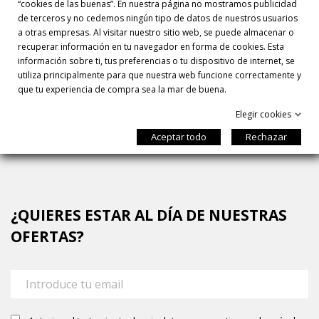
“cookies de las buenas”. En nuestra página no mostramos publicidad
de terceros y no cedemos ningún tipo de datos de nuestros usuarios
En nuestra tienda online encontrarás todos los lotes de
a otras empresas. Al visitar nuestro sitio web, se puede almacenar o
regalo disponibles y adaptados para cada ocasión. Tan sólo
recuperar información en tu navegador en forma de cookies. Esta
tienes que elegir el que desees, realizar la compra y
información sobre ti, tus preferencias o tu dispositivo de internet, se
nosotros te lo enviamos a casa. Cada pedido se prepara con
utiliza principalmente para que nuestra web funcione correctamente y
mimo el día anterior a la fecha escogida de entrega, de
que tu experiencia de compra sea la mar de buena.
martes a sábado en Península y Baleares.
Elegir cookies
Aceptar todo
Rechazar
¿QUIERES ESTAR AL DÍA DE NUESTRAS
OFERTAS?