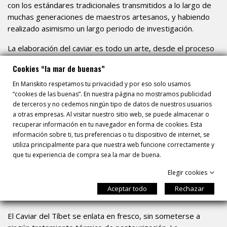
con los estándares tradicionales transmitidos a lo largo de
muchas generaciones de maestros artesanos, y habiendo
realizado asimismo un largo periodo de investigación.
La elaboración del caviar es todo un arte, desde el proceso
de tamizado y lavado hasta su cuidada clasificación. Todo
Cookies “la mar de buenas”
esto se realiza con un equipo técnico profesional y bajo un
estricto control de calidad en unas modernas instalaciones.
En Mariskito respetamos tu privacidad y por eso solo usamos
“cookies de las buenas”. En nuestra página no mostramos publicidad
Se selecciona según su tamaño, color y firmeza, y es
de terceros y no cedemos ningún tipo de datos de nuestros usuarios
sazonado en sal marina bajo el método tradicional iraní con
a otras empresas. Al visitar nuestro sitio web, se puede almacenar o
una salinidad inferior al 3,5%, para conservar y potenciar
recuperar información en tu navegador en forma de cookies. Esta
todo su sabor.
información sobre ti, tus preferencias o tu dispositivo de internet, se
utiliza principalmente para que nuestra web funcione correctamente y
Posteriormente se realiza el envasado y conservación en
que tu experiencia de compra sea la mar de buena.
cámaras frigoríficas a temperaturas comprendidas entre -2
y 2º C. El último paso del proceso es el enlatado en envases
Elegir cookies
de 30, 50, 100, 250 y 500 gr., que son los que recibirás
Aceptar todo
Rechazar
cuando te lo enviemos a casa.
El Caviar del Tíbet se enlata en fresco, sin someterse a